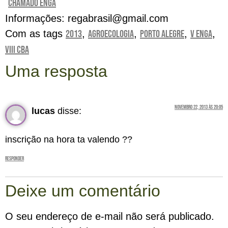
CHAMADO ENGA
Informações: regabrasil@gmail.com
Com as tags
2013
,
agroecologia
,
Porto Alegre
,
V ENGA
,
VIII CBA
Uma resposta
novembro 22, 2013 às 20:05
lucas
disse:
inscrição na hora ta valendo ??
Responder
Deixe um comentário
O seu endereço de e-mail não será publicado.