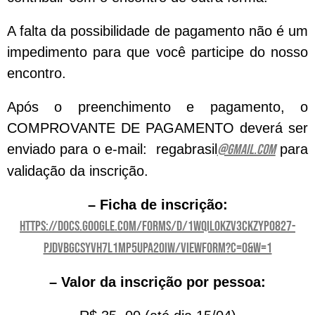
A falta da possibilidade de pagamento não é um
impedimento para que você participe do nosso
encontro.
Após o preenchimento e pagamento, o
COMPROVANTE DE PAGAMENTO deverá ser
enviado para o e-mail: regabrasil
@gmail.com
para
validação da inscrição.
– Ficha de inscrição:
https://docs.google.com/forms/d/1wQIl0Kzv3CkZYP0827-
pJdvBgCsyvh7L1Mp5uPa20iw/viewform?c=0&w=1
– Valor da inscrição por pessoa: