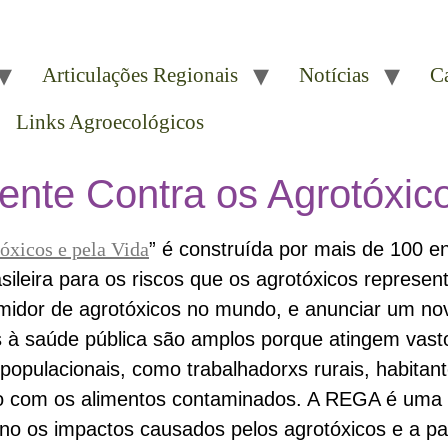
Articulações Regionais
Notícias
C
Links Agroecológicos
te Contra os Agrotóxico
xicos e pela Vida
” é construída por mais de 100 e
rasileira para os riscos que os agrotóxicos repres
midor de agrotóxicos no mundo, e anunciar um no
à saúde pública são amplos porque atingem vastos
 populacionais, como trabalhadorxs rurais, habita
o com os alimentos contaminados. A REGA é uma d
o os impactos causados pelos agrotóxicos e a par