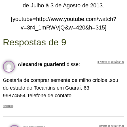
de Julho à 3 de Agosto de 2013.
[youtube=http://www.youtube.com/watch?
v=3r4_1mRWVjQ&w=420&h=315]
Respostas de 9
dezembro 30, 2015 às 21:12
Alexandre guarienti
disse:
Gostaria de comprar semente de milho criolos .sou
do estado do Tocantins em Guaraí. 63
99874554.Telefone de contato.
Responder
outubro 12, 2020 às 07:29