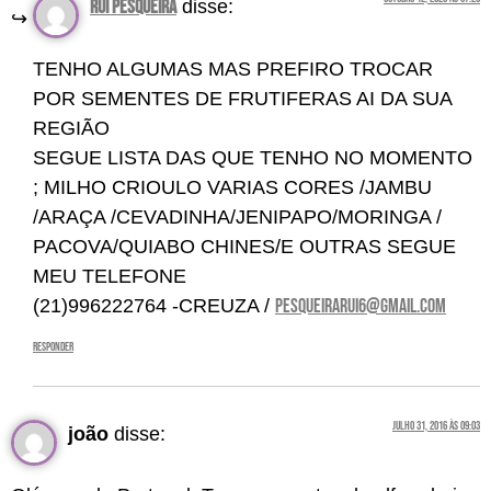
RUI pesqueira
disse:
TENHO ALGUMAS MAS PREFIRO TROCAR
POR SEMENTES DE FRUTIFERAS AI DA SUA
REGIÃO
SEGUE LISTA DAS QUE TENHO NO MOMENTO
; MILHO CRIOULO VARIAS CORES /JAMBU
/ARAÇA /CEVADINHA/JENIPAPO/MORINGA /
PACOVA/QUIABO CHINES/E OUTRAS SEGUE
MEU TELEFONE
(21)996222764 -CREUZA /
PESQUEIRARUI6@GMAIL.COM
Responder
julho 31, 2016 às 09:03
joão
disse: