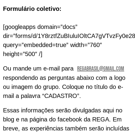
Formulário coletivo:
[googleapps domain=”docs”
dir=”forms/d/1Y8rztfZuBIuluIOltCA7gVTvzFy0e2
query=”embedded=true” width=”760″
height=”500″ /]
Ou mande um e-mail para
regabrasil@gmail.com
respondendo as perguntas abaixo com a logo
ou imagem do grupo. Coloque no título do e-
mail a palavra “CADASTRO”.
Essas informações serão divulgadas aqui no
blog e na página do facebook da REGA. Em
breve, as experiências também serão incluídas