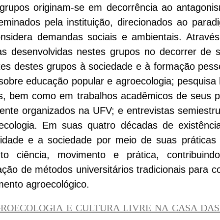
s grupos originam-se em decorrência ao antagoni
minados pela instituição, direcionados ao parad
considera demandas sociais e ambientais. Atravé
as desenvolvidas nestes grupos no decorrer de se
rtes destes grupos à sociedade e à formação pesso
a sobre educação popular e agroecologia; pesquisa
s, bem como em trabalhos acadêmicos de seus par
ente organizados na UFV; e entrevistas semiestr
cologia. Em suas quatro décadas de existênci
rsidade e a sociedade por meio de suas práticas
to ciência, movimento e prática, contribui
ão de métodos universitários tradicionais para
mento agroecológico.
ROECOLOGIA E CULTURA LIVRE NA CASA DAS