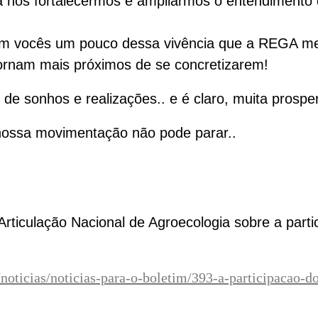
a nos fortalecermos e ampliarmos o entendimento
com vocês um pouco dessa vivência que a REGA m
tornam mais próximos de se concretizarem!
 de sonhos e realizações.. e é claro, muita prosp
nossa movimentação não pode parar..
la Articulação Nacional de Agroecologia sobre a pa
/noticias/noticias-para-o-boletim/393-a-participacao-