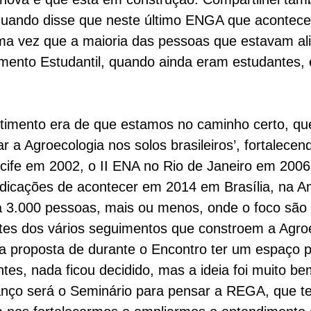
quando disse que neste último ENGA que acontec
Uma vez que a maioria das pessoas que estavam al
vimento Estudantil, quando ainda eram estudantes
timento era de que estamos no caminho certo, q
r a Agroecologia nos solos brasileiros’, fortalecen
fe em 2002, o II ENA no Rio de Janeiro em 2006 e
indicações de acontecer em 2014 em Brasília, na
 3.000 pessoas, mais ou menos, onde o foco são o
tes dos vários seguimentos que constroem a Agroe
 proposta de durante o Encontro ter um espaço p
s, nada ficou decidido, mas a ideia foi muito be
anço será o Seminário para pensar a REGA, que te