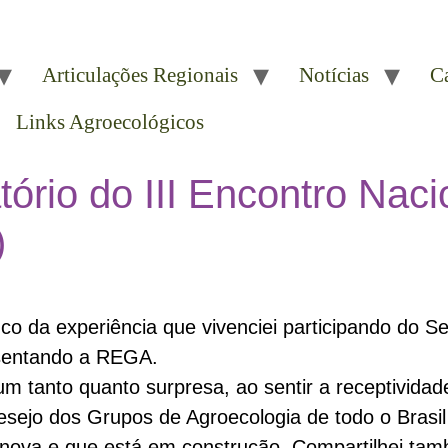
Articulações Regionais
Notícias
C
Links Agroecológicos
ório do III Encontro Naci
)
 da experiência que vivenciei participando do Se
esentando a REGA.
um tanto quanto surpresa, ao sentir a receptivid
esejo dos Grupos de Agroecologia de todo o Brasil
 nova e que está em construção. Compartilhei ta